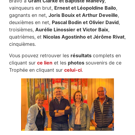
Bravo à
Grant Clarke et Baptiste Manevy
,
vainqueurs en brut,
Ernest et Léopoldine Bailo
,
gagnants en net,
Joris Bouix et Arthur Deveille
,
deuxièmes en net,
Pascal Bodin et Olivier David
,
troisièmes,
Aurélie Linossier et Victor Baix
,
quatrièmes, et
Nicolas Agostinho et Jérôme Rivat
,
cinquièmes.
Vous pouvez retrouver les
résultats
complets en
cliquant sur
ce lien
et les
photos
souvenirs de ce
Trophée en cliquant sur
celui-ci
.