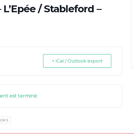
 L’Epée / Stableford –
+ iCal / Outlook export
nt est terminé.
IORS