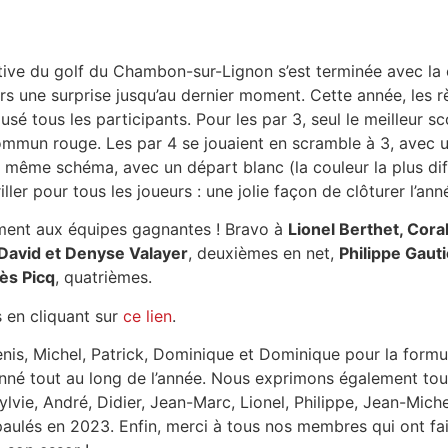
ive du golf du Chambon-sur-Lignon s’est terminée avec la
urs une surprise jusqu’au dernier moment. Cette année, les 
usé tous les participants. Pour les par 3, seul le meilleur s
 commun rouge. Les par 4 se jouaient en scramble à 3, avec
e même schéma, avec un départ blanc (la couleur la plus diffi
ler pour tous les joueurs : une jolie façon de clôturer l’ann
èrement aux équipes gagnantes ! Bravo à
Lionel Berthet, Cora
 David et Denyse Valayer
, deuxièmes en net,
Philippe Gaut
ès Picq
, quatrièmes.
 en cliquant sur
ce lien
.
nis, Michel, Patrick, Dominique et Dominique pour la formu
sionné tout au long de l’année. Nous exprimons également to
Sylvie, André, Didier, Jean-Marc, Lionel, Philippe, Jean-Mich
 épaulés en 2023. Enfin, merci à tous nos membres qui ont f